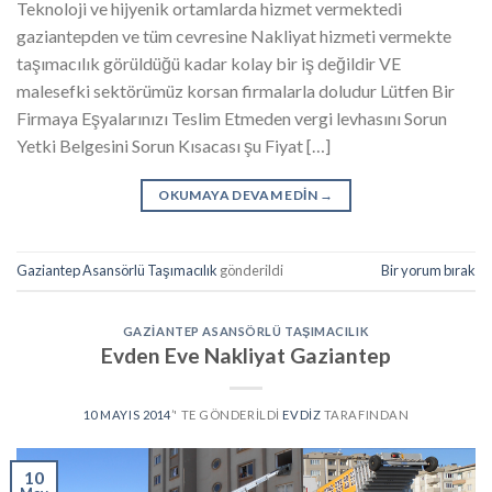
Teknoloji ve hijyenik ortamlarda hizmet vermektedi
gaziantepden ve tüm cevresine Nakliyat hizmeti vermekte
taşımacılık görüldüğü kadar kolay bir iş değildir VE
malesefki sektörümüz korsan firmalarla doludur Lütfen Bir
Firmaya Eşyalarınızı Teslim Etmeden vergi levhasını Sorun
Yetki Belgesini Sorun Kısacası şu Fiyat […]
OKUMAYA DEVAM EDIN
→
Gaziantep Asansörlü Taşımacılık
gönderildi
Bir yorum bırak
GAZIANTEP ASANSÖRLÜ TAŞIMACILIK
Evden Eve Nakliyat Gaziantep
10 MAYIS 2014
’' TE GÖNDERILDI
EVDIZ
TARAFINDAN
10