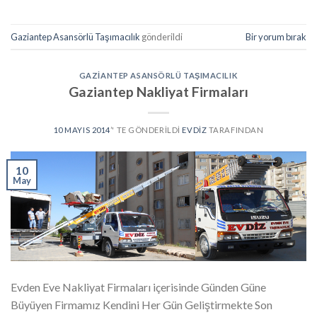
Gaziantep Asansörlü Taşımacılık
gönderildi
Bir yorum bırak
GAZIANTEP ASANSÖRLÜ TAŞIMACILIK
Gaziantep Nakliyat Firmaları
10 MAYIS 2014
’' TE GÖNDERILDI
EVDIZ
TARAFINDAN
10
May
Evden Eve Nakliyat Firmaları içerisinde Günden Güne
Büyüyen Firmamız Kendini Her Gün Geliştirmekte Son