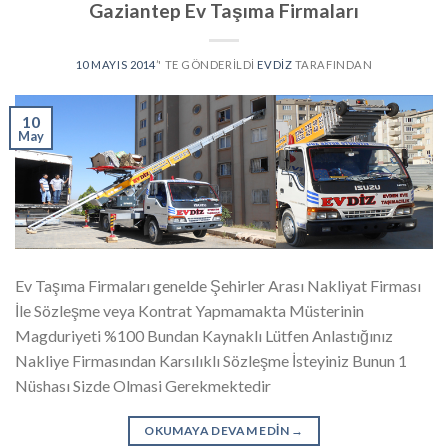
Gaziantep Ev Taşıma Firmaları
10 MAYIS 2014
’' TE GÖNDERILDI
EVDIZ
TARAFINDAN
10
May
Ev Taşıma Firmaları genelde Şehirler Arası Nakliyat Firması
İle Sözleşme veya Kontrat Yapmamakta Müsterinin
Magduriyeti %100 Bundan Kaynaklı Lütfen Anlastığınız
Nakliye Firmasından Karsılıklı Sözleşme İsteyiniz Bunun 1
Nüshası Sizde Olmasi Gerekmektedir
OKUMAYA DEVAM EDIN
→