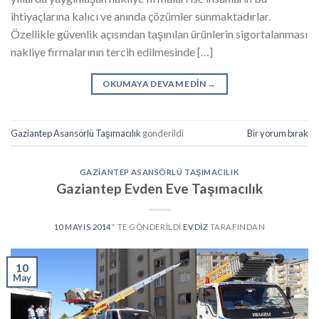
ihtiyaçlarına kalıcı ve anında çözümler sunmaktadırlar.
Özellikle güvenlik açısından taşınılan ürünlerin sigortalanması
nakliye firmalarının tercih edilmesinde […]
OKUMAYA DEVAM EDIN
→
Gaziantep Asansörlü Taşımacılık
gönderildi
Bir yorum bırak
GAZIANTEP ASANSÖRLÜ TAŞIMACILIK
Gaziantep Evden Eve Taşımacılık
10 MAYIS 2014
’' TE GÖNDERILDI
EVDIZ
TARAFINDAN
10
May