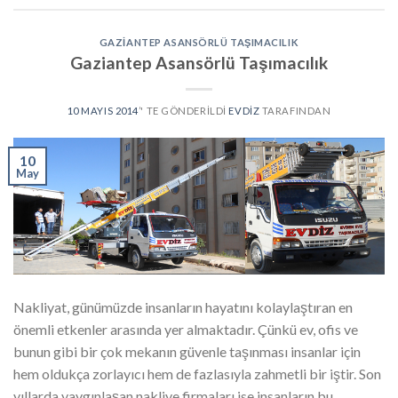
GAZIANTEP ASANSÖRLÜ TAŞIMACILIK
Gaziantep Asansörlü Taşımacılık
10 MAYIS 2014
’' TE GÖNDERILDI
EVDIZ
TARAFINDAN
10
May
Nakliyat, günümüzde insanların hayatını kolaylaştıran en
önemli etkenler arasında yer almaktadır. Çünkü ev, ofis ve
bunun gibi bir çok mekanın güvenle taşınması insanlar için
hem oldukça zorlayıcı hem de fazlasıyla zahmetli bir iştir. Son
yıllarda yaygınlaşan nakliye firmaları ise insanların bu