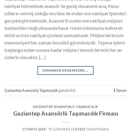
nakliyat hizmetinde asansör ile geniş donanımlı araç filosu
yıllların vermiş olduğu tecrübe ile evden eve nakliyat işlemleri
gerçekleştirmektedir. Asansörlü evden eve nakliyat müşteri
beklentileri doğrultusunda hasar riskini minimuma indirerek
etkili ve hızlı nakliyat çözümü sunmaktadır. Müşterilerimizin
memnuniyeti her zaman öncelikli görevimizdir. Taşıma işlemi
başlangıcından sonuna kadar müşteri temsilcilerimiz her an
sizlerle olacaktır. […]
OKUMAYA DEVAM EDIN
→
Gaziantep Asansörlü Taşımacılık
gönderildi
1
Yorum
GAZIANTEP ASANSÖRLÜ TAŞIMACILIK
Gaziantep Asansörlü Taşımacılık Firması
17 MAYIS 2014
’' TE GÖNDERILDI
EVDIZ
TARAFINDAN