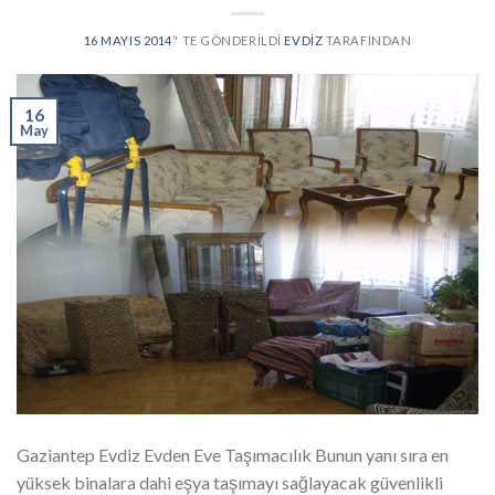
16 MAYIS 2014
’' TE GÖNDERILDI
EVDIZ
TARAFINDAN
16
May
Gaziantep Evdiz Evden Eve Taşımacılık Bunun yanı sıra en
yüksek binalara dahi eşya taşımayı sağlayacak güvenlikli