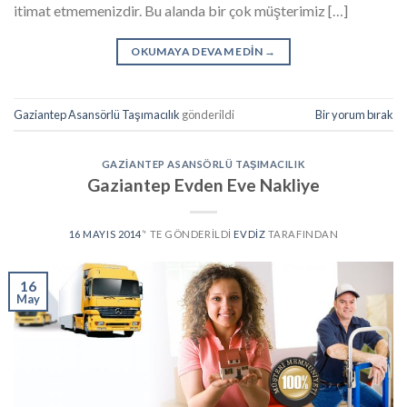
itimat etmemenizdir. Bu alanda bir çok müşterimiz […]
OKUMAYA DEVAM EDIN
→
Gaziantep Asansörlü Taşımacılık
gönderildi
Bir yorum bırak
GAZIANTEP ASANSÖRLÜ TAŞIMACILIK
Gaziantep Evden Eve Nakliye
16 MAYIS 2014
’' TE GÖNDERILDI
EVDIZ
TARAFINDAN
16
May