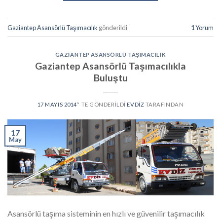
Gaziantep Asansörlü Taşımacılık
gönderildi
1
Yorum
GAZIANTEP ASANSÖRLÜ TAŞIMACILIK
Gaziantep Asansörlü Taşımacılıkla
Buluştu
17 MAYIS 2014
’' TE GÖNDERILDI
EVDIZ
TARAFINDAN
17
May
Asansörlü taşıma sisteminin en hızlı ve güvenilir taşımacılık