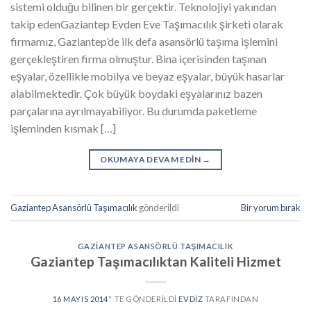
sistemi olduğu bilinen bir gerçektir. Teknolojiyi yakından
takip edenGaziantep Evden Eve Taşımacılık şirketi olarak
firmamız, Gaziantep’de ilk defa asansörlü taşıma işlemini
gerçekleştiren firma olmuştur. Bina içerisinden taşınan
eşyalar, özellikle mobilya ve beyaz eşyalar, büyük hasarlar
alabilmektedir. Çok büyük boydaki eşyalarınız bazen
parçalarına ayrılmayabiliyor. Bu durumda paketleme
işleminden kısmak […]
OKUMAYA DEVAM EDIN
→
Gaziantep Asansörlü Taşımacılık
gönderildi
Bir yorum bırak
GAZIANTEP ASANSÖRLÜ TAŞIMACILIK
Gaziantep Taşımacılıktan Kaliteli Hizmet
16 MAYIS 2014
’' TE GÖNDERILDI
EVDIZ
TARAFINDAN