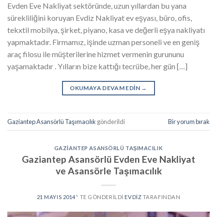
Evden Eve Nakliyat sektöründe, uzun yıllardan bu yana
sürekliliğini koruyan Evdiz Nakliyat ev eşyası, büro, ofis,
tekxtil mobilya, şirket, piyano, kasa ve değerli eşya nakliyatı
yapmaktadır. Firmamız, işinde uzman personeli ve en geniş
araç filosu ile müşterilerine hizmet vermenin gurununu
yaşamaktadır . Yılların bize kattığı tecrübe, her gün […]
OKUMAYA DEVAM EDIN
→
Gaziantep Asansörlü Taşımacılık
gönderildi
Bir yorum bırak
GAZIANTEP ASANSÖRLÜ TAŞIMACILIK
Gaziantep Asansörlü Evden Eve Nakliyat
ve Asansörle Taşımacılık
21 MAYIS 2014
’' TE GÖNDERILDI
EVDIZ
TARAFINDAN