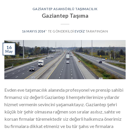
GAZIANTEP ASANSÖRLÜ TAŞIMACILIK
Gaziantep Taşıma
16 MAYIS 2014
’' TE GÖNDERILDI
EVDIZ
TARAFINDAN
16
May
Evden eve taşımacılık alanında profesyonel ve prensip sahibi
firmamız siz değerli Gaziantep li hemşehrilerimize yıllardır
hizmet vermenin sevincini yaşamaktayız. Gaziantep şehri
küçük bir şehir olmasına rağmen son sıralar asılsız, sahte ve
korsan firmalar türemektedir siz değerli halkımıza önerimiz
bu firmalara dikkat etmeniz ve bu tür şahıs ve firmalara