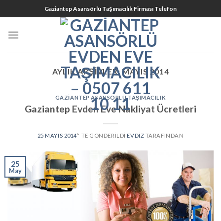
Skip
Gaziantep Asansörlü Taşımacılık Firması Telefon
to
content
AYLIK ARŞIVLER:
MAYIS 2014
GAZIANTEP ASANSÖRLÜ TAŞIMACILIK
Gaziantep Evden Eve Nakliyat Ücretleri
25 MAYIS 2014
’' TE GÖNDERILDI
EVDIZ
TARAFINDAN
25
May