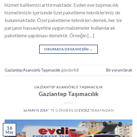
hizmet kalitemizi arttırmaktadır. Evden eve taşımacılık
hizmetimizin içerisinde özel paketleme tekniklerimiz de
bulunmaktadır. Özel paketleme teknikleri demek, her bir
parçanın hassasiyetine uygun malzemeler kullanılarak
paketleme yapılması demektir. Örneğin […]
OKUMAYA DEVAM EDIN
→
Gaziantep Asansörlü Taşımacılık
gönderildi
Bir yorum bırak
GAZIANTEP ASANSÖRLÜ TAŞIMACILIK
Gaziantep Taşımacılık
16 MAYIS 2014
’' TE GÖNDERILDI
EVDIZ
TARAFINDAN
16
May